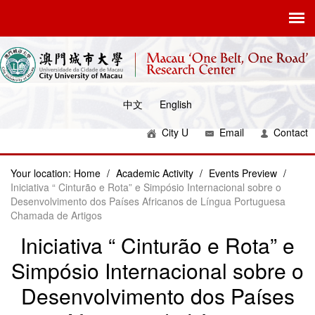
中文
English
City U
Email
Contact
Your location:
Home
/
Academic Activity
/
Events Preview
/
Iniciativa “ Cinturão e Rota” e Simpósio Internacional sobre o
Desenvolvimento dos Países Africanos de Língua Portuguesa
Chamada de Artigos
Iniciativa “ Cinturão e Rota” e
Simpósio Internacional sobre o
Desenvolvimento dos Países