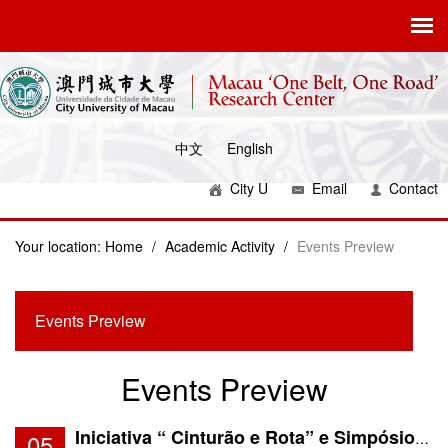
中文
English
City U
Email
Contact
Your location:
Home
/
Academic Activity
/
Events Preview
Events Preview
Events Preview
05
Iniciativa “ Cinturão e Rota” e Simpósio Internacional sobre o Desenvolvimento dos Países Africanos ...